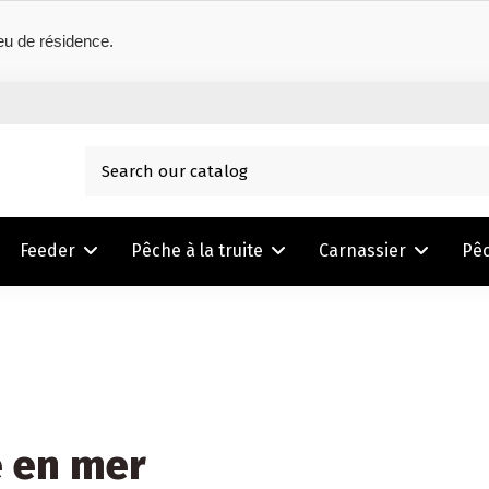
eu de résidence.
Feeder
Pêche à la truite
Carnassier
Pê
 en mer