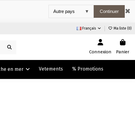
✖
Continuer
Français
Ma liste (
0
)
Connexion
Panier
Vetements
% Promotions
che en mer