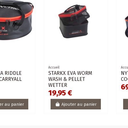
Accueil
Accu
VA RIDDLE
STARKX EVA WORM
NY
 CARRYALL
WASH & PELLET
CO
WETTER
€
69
19,95 €
er au panier
Ajouter au panier