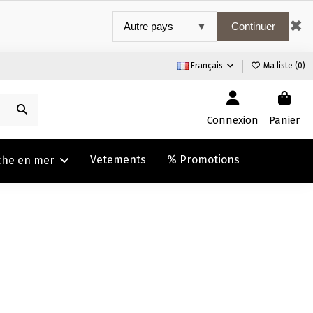
✖
Continuer
Français
Ma liste (
0
)
Connexion
Panier
Vetements
% Promotions
che en mer