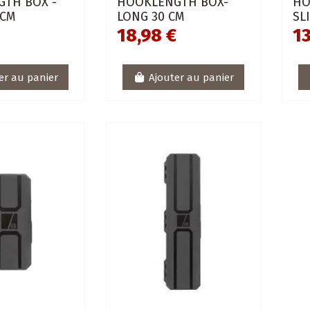
TH BOX -
HOOKLENGTH BOX-
HO
 CM
LONG 30 CM
SL
18,98 €
13
er au panier
Ajouter au panier