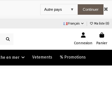
✖
Continuer
Français
Ma liste (
0
)
Connexion
Panier
Vetements
% Promotions
che en mer