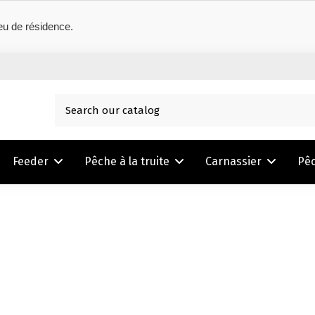
eu de résidence.
Feeder
Pêche à la truite
Carnassier
Pê