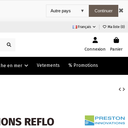
✖
Continuer
Français
Ma liste (
0
)
Connexion
Panier
Vetements
% Promotions
che en mer
IONS REFLO