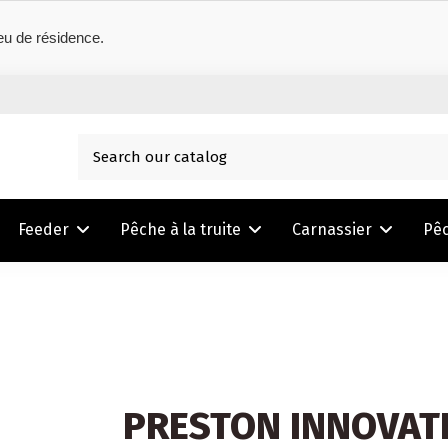
eu de résidence.
Feeder
Pêche à la truite
Carnassier
Pê
PRESTON INNOVAT