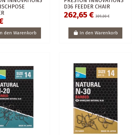
ON INNOVATIONS
PRESTON INNOVATIONS
FISCHPOSE
D36 FEEDER CHAIR
ER
262,65 €
309,00 €
€
In den Warenkorb
In den Warenkorb