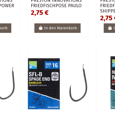
TIONS
PRESTON INNOVATIONS
PREST
 POWER
FRIEDFISCHPOSE PAULO
FRIED
SHIPP
2,75 €
2,75 
korb
In den Warenkorb