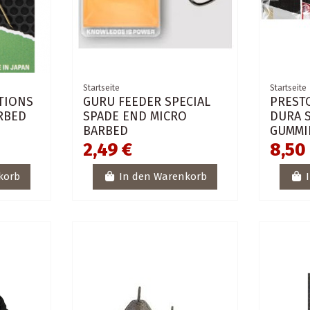
Startseite
Startseite
TIONS
GURU FEEDER SPECIAL
PREST
RBED
SPADE END MICRO
DURA S
BARBED
GUMMI
2,49 €
8,50
korb
In den Warenkorb