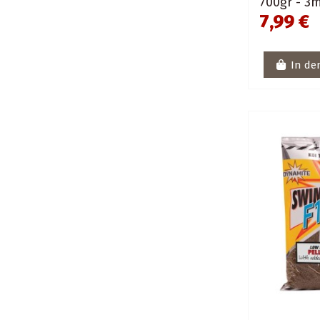
700gr - 
7,99 €
In de