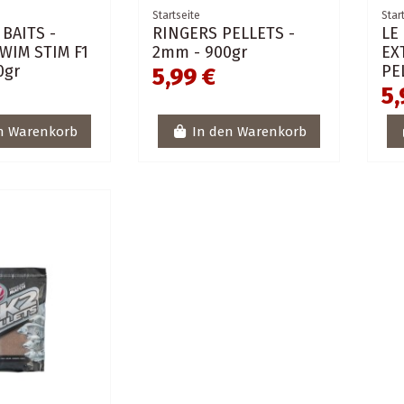
Startseite
Star
BAITS -
RINGERS PELLETS -
LE
WIM STIM F1
2mm - 900gr
EX
0gr
PE
5,99 €
5,
n Warenkorb
In den Warenkorb