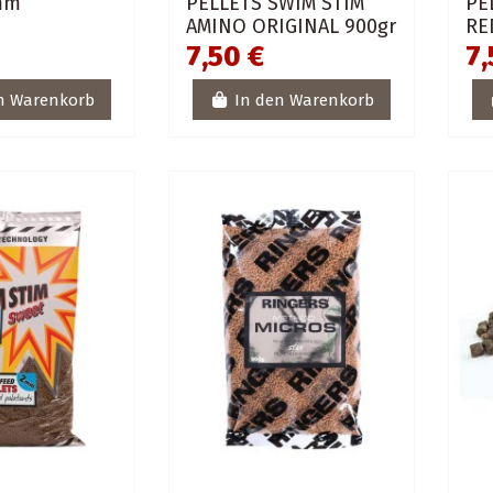
3mm
PELLETS SWIM STIM
PE
AMINO ORIGINAL 900gr
RE
7,50 €
7,
n Warenkorb
In den Warenkorb