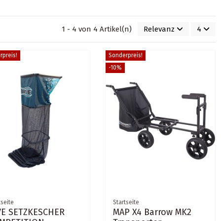
1 - 4 von 4 Artikel(n)
Relevanz
4
rpreis!
Sonderpreis!
-10%
tseite
Startseite
VE SETZKESCHER
MAP X4 Barrow MK2