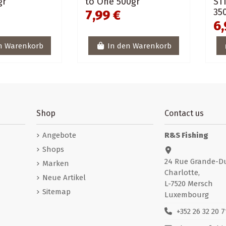
gr
to One 500gr
ST
35
7,99 €
6,
n Warenkorb
In den Warenkorb
Shop
Contact us
Angebote
R&S Fishing
Shops
24 Rue Grande-D
Marken
Charlotte,
Neue Artikel
L-7520 Mersch
Sitemap
Luxembourg
+352 26 32 20 7