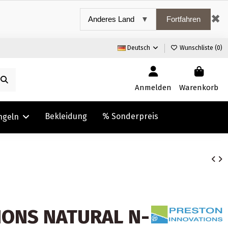
✖
Fortfahren
Deutsch
Wunschliste (
0
)
Anmelden
Warenkorb
Bekleidung
% Sonderpreis
ngeln
IONS NATURAL N-