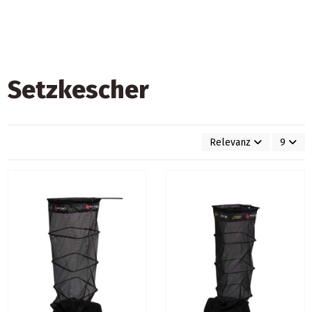
Setzkescher
Relevanz
9