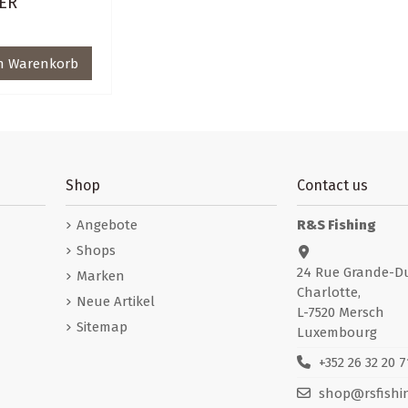
ER
n Warenkorb
Shop
Contact us
Angebote
R&S Fishing
Shops
24 Rue Grande-D
Marken
Charlotte,
Neue Artikel
L-7520 Mersch
Sitemap
Luxembourg
+352 26 32 20 7
shop@rsfishin